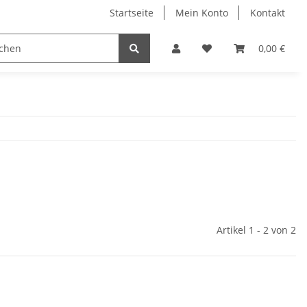
Startseite
Mein Konto
Kontakt
Wärmeprodukte
Gehörschutz
bogar - experts
0,00 €
Artikel 1 - 2 von 2