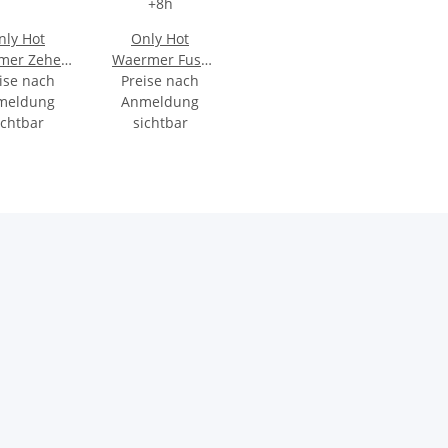
nly Hot
Only Hot
mer Zehen
Waermer Fuss
rmer +7h
ise nach
Sohle S 36-39
Preise nach
meldung
Anmeldung
+8h
ichtbar
sichtbar