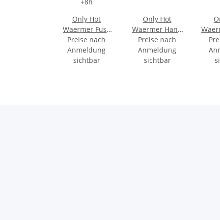
Only Hot
Only Hot
O
Waermer Fuss
Waermer Hand
Waer
Sohle L 40-45
Preise nach
Waermer +10h
Preise nach
Wae
Pre
Anmeldung
+8h
Anmeldung
An
sichtbar
sichtbar
s