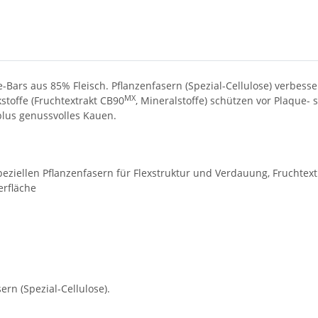
-Bars aus 85% Fleisch. Pflanzenfasern (Spezial-Cellulose) verbes
MX
toffe (Fruchtextrakt CB90
, Mineralstoffe) schützen vor Plaque
plus genussvolles Kauen.
peziellen Pflanzenfasern für Flexstruktur und Verdauung, Fruchte
rfläche
rn (Spezial-Cellulose).