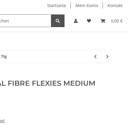
Startseite
Mein Konto
Kontakt
Wärmeprodukte
Gehörschutz
bogar - experts
0,00 €
 70g
L FIBRE FLEXIES MEDIUM
kel