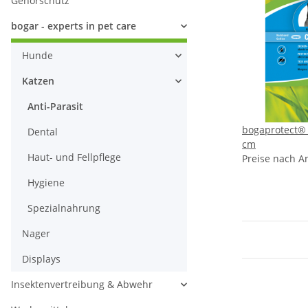
Gehörschutz
bogar - experts in pet care
Hunde
Katzen
Anti-Parasit
bogaprotect®
Dental
cm
Haut- und Fellpflege
Preise nach A
Hygiene
Spezialnahrung
Nager
Displays
Insektenvertreibung & Abwehr