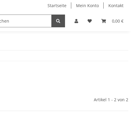
Startseite
Mein Konto
Kontakt
Wärmeprodukte
Gehörschutz
bogar - experts
0,00 €
Artikel 1 - 2 von 2