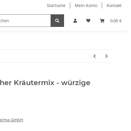
Startseite
Mein Konto
Kontakt
Wärmeprodukte
Gehörschutz
bogar - experts
0,00 €
cher Kräutermix - würzige
harma GmbH