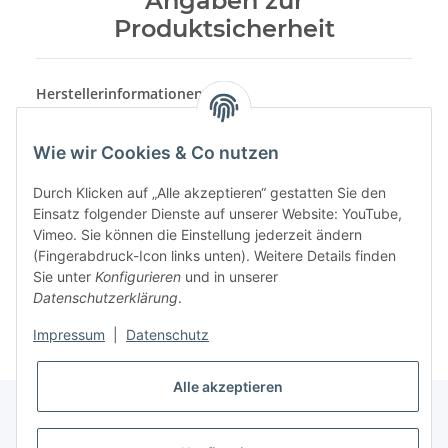
Angaben zur
Produktsicherheit
Herstellerinformationen:
Werner Schmidt Pharma GmbH
Kölner Str. 152
Nordrhein-Westfalen
Wie wir Cookies & Co nutzen
Troisdorf, Deutschland, 53840
info@ws-pharma.de
https://www.ws-pharma.de
Durch Klicken auf „Alle akzeptieren“ gestatten Sie den
Einsatz folgender Dienste auf unserer Website: YouTube,
Vimeo. Sie können die Einstellung jederzeit ändern
(Fingerabdruck-Icon links unten). Weitere Details finden
Sie unter
Konfigurieren
und in unserer
Datenschutzerklärung
.
Impressum
|
Datenschutz
Alle akzeptieren